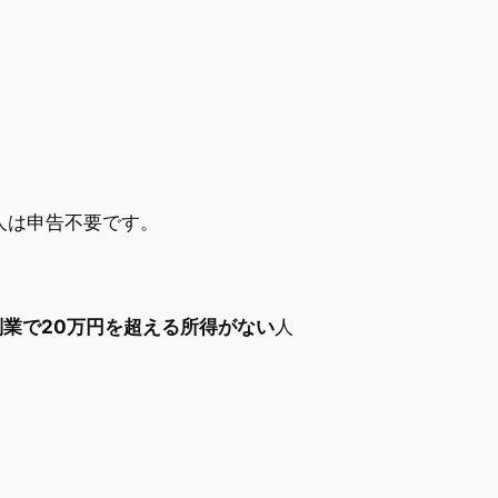
人は申告不要です。
副業で20万円を超える所得がない
人