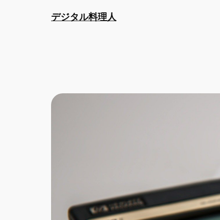
内
デジタル料理人
容
を
ス
キ
ッ
プ