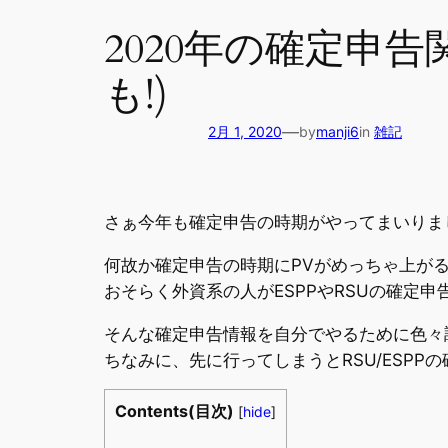
2020年の確定申告
も!)
—
2月 1, 2020
by
manji6
in
雑記
さぁ今年も確定申告の時期がやってまいりま
何故か確定申告の時期にPVがめっちゃ上が
おそらく外資系の人がESPPやRSUの確定
そんな確定申告情報を自分でやるために色々
ちなみに、先に行ってしまうとRSU/ESP
Contents(目次)
[
hide
]