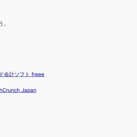
う。
計ソフト freee
nch Japan