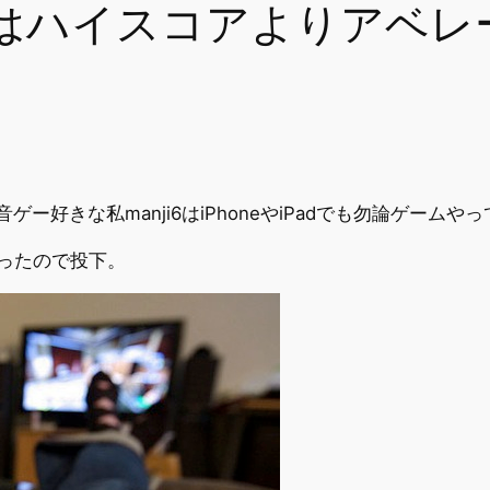
はハイスコアよりアベレ
ー好きな私manji6はiPhoneやiPadでも勿論ゲームや
ったので投下。