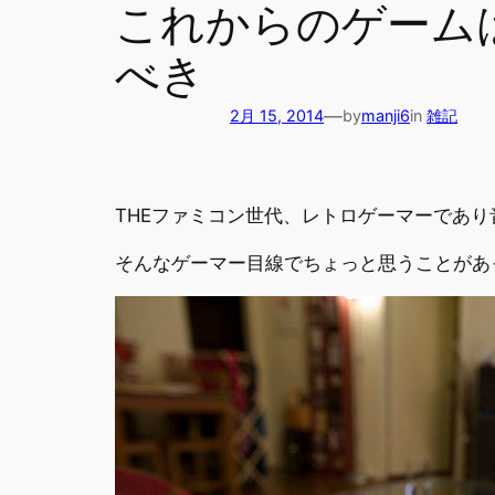
これからのゲーム
べき
—
2月 15, 2014
by
manji6
in
雑記
THEファミコン世代、レトロゲーマーであり音ゲ
そんなゲーマー目線でちょっと思うことがあ