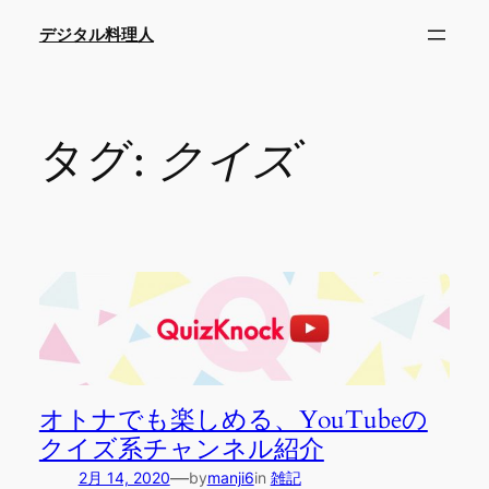
内
デジタル料理人
容
を
ス
キ
タグ:
クイズ
ッ
プ
オトナでも楽しめる、YouTubeの
クイズ系チャンネル紹介
—
2月 14, 2020
by
manji6
in
雑記