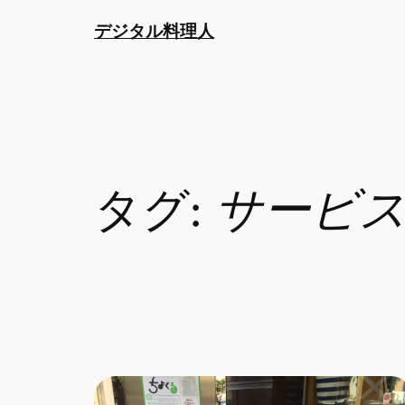
内
デジタル料理人
容
を
ス
キ
ッ
プ
タグ:
サービ