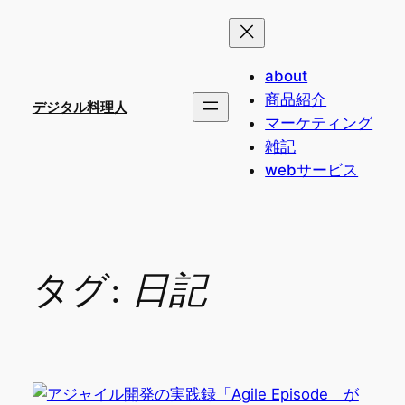
内
容
を
about
ス
商品紹介
キ
デジタル料理人
マーケティング
ッ
雑記
プ
webサービス
タグ:
日記