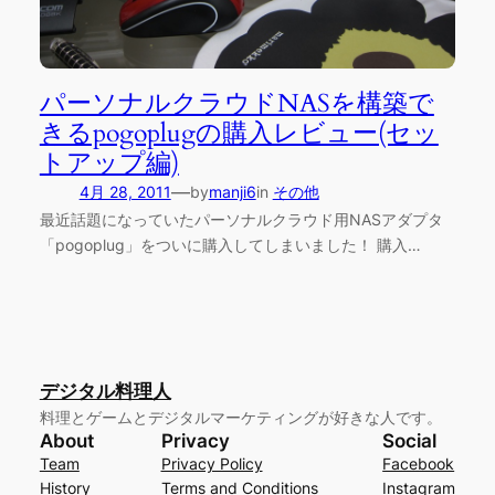
パーソナルクラウドNASを構築で
きるpogoplugの購入レビュー(セッ
トアップ編)
—
4月 28, 2011
by
manji6
in
その他
最近話題になっていたパーソナルクラウド用NASアダプタ
「pogoplug」をついに購入してしまいました！ 購入…
デジタル料理人
料理とゲームとデジタルマーケティングが好きな人です。
About
Privacy
Social
Team
Privacy Policy
Facebook
History
Terms and Conditions
Instagram