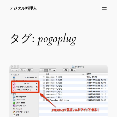
内
デジタル料理人
容
を
ス
キ
タグ:
pogoplug
ッ
プ