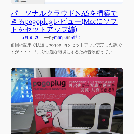
パーソナルクラウドNASを構築で
きるpogoplugレビュー(Macにソフ
トをセットアップ編)
—
5月 9, 2011
by
manji6
in
雑記
前回の記事で快適にpogoplugをセットアップ完了した訳で
すが・・・ 「より快適な環境にするため普段使ってい…