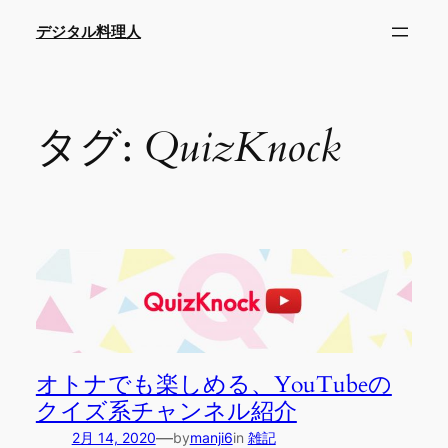
内
デジタル料理人
容
を
ス
キ
タグ:
QuizKnock
ッ
プ
オトナでも楽しめる、YouTubeの
クイズ系チャンネル紹介
—
2月 14, 2020
by
manji6
in
雑記