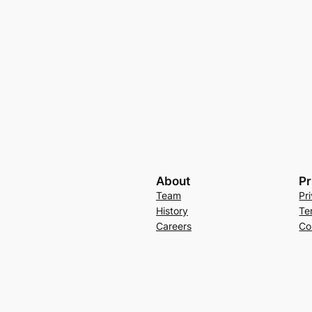
About
Pr
Team
Pr
History
Te
Careers
Co