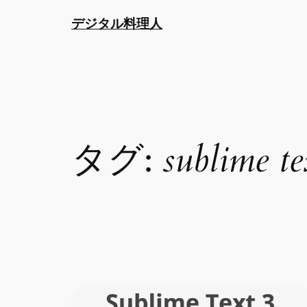
内
デジタル料理人
容
を
ス
キ
ッ
プ
タグ:
sublime te