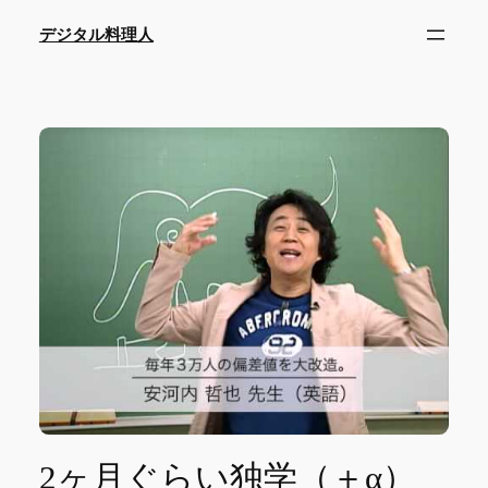
内
デジタル料理人
容
を
ス
キ
ッ
プ
2ヶ月ぐらい独学（＋α）