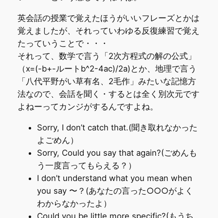
英会話の授業で覚えたほうがいいフレーズとかは
覚えましたが、それっていわゆる反復練習で覚え
たっていうことで・・・
それって、数学で言う「2次方程式の解の公式」
（x=(-b+-ルートb^2-4ac)/2a)とか、地理で言う
「八代平野がい草有名、2毛作」みたいな記憶方
法なので、会話を聞く・するとは全く別次元です
よねーってカンジがするんですよね。
Sorry, I don’t catch that.(聞き取れなかった
よごめん）
Sorry, Could you say that again?(ごめんも
う一度言ってもらえる？）
I don’t understand what you mean when
you say 〜？(あなたの言った○○○がよく
わからなかったよ）
Could you be little more specific?(もうち