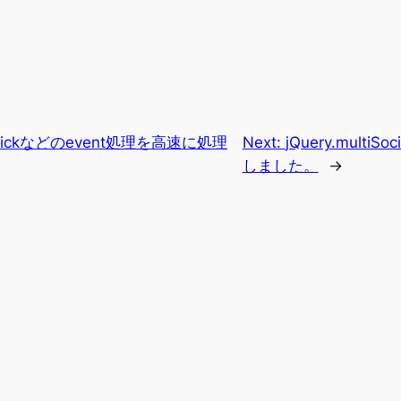
onclickなどのevent処理を高速に処理
Next:
jQuery.multi
しました。
→