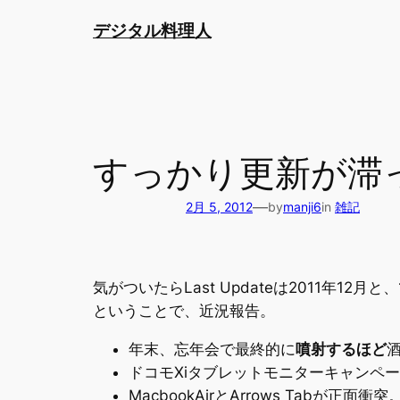
内
デジタル料理人
容
を
ス
キ
ッ
プ
すっかり更新が滞
—
2月 5, 2012
by
manji6
in
雑記
気がついたらLast Updateは2011年1
ということで、近況報告。
年末、忘年会で最終的に
噴射するほど
ドコモXiタブレットモニターキャンペーン
MacbookAirとArrows Tabが正面衝突