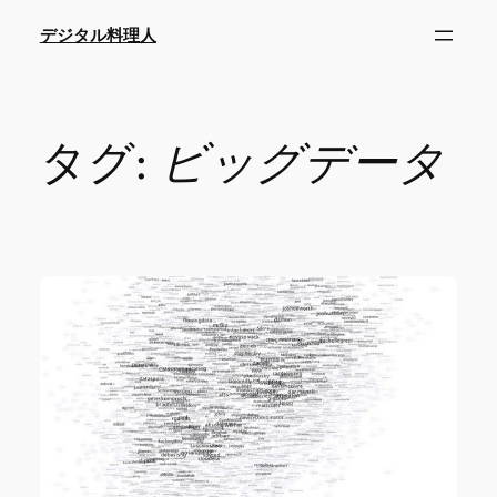
内
デジタル料理人
容
を
ス
キ
タグ:
ビッグデータ
ッ
プ