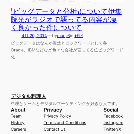
「ビッグデータと分析」について伊集
院光がラジオで語ってる内容が凄
く良かった件について
—
4月 20, 2014
by
manji6
in
雑記
ビッグデータはなんか漠然とビックワードとして各
Oracle、IBMなどなど色々な会社が言ってる位ビッグワード
化…
デジタル料理人
料理とゲームとデジタルマーケティングが好きな人です。
About
Privacy
Social
Team
Privacy Policy
Facebook
History
Terms and Conditions
Instagram
Careers
Contact Us
Twitter/X