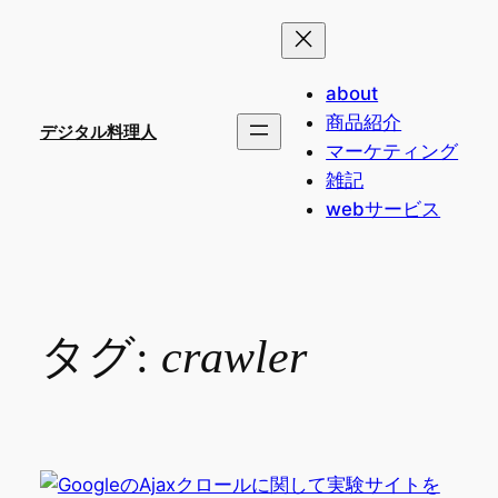
内
容
を
about
ス
商品紹介
キ
デジタル料理人
マーケティング
ッ
雑記
プ
webサービス
タグ:
crawler