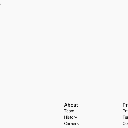
え
About
Pr
Team
Pr
History
Te
Careers
Co