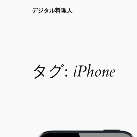
内
デジタル料理人
容
を
ス
キ
ッ
プ
タグ:
iPhone