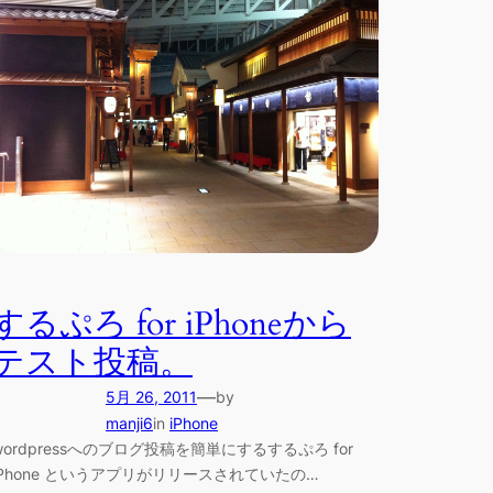
するぷろ for iPhoneから
テスト投稿。
—
5月 26, 2011
by
manji6
in
iPhone
wordpressへのブログ投稿を簡単にするするぷろ for
iPhone というアプリがリリースされていたの…