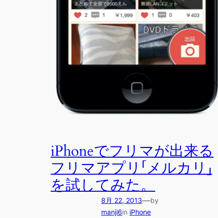
iPhoneでフリマが出来る
フリマアプリ「メルカリ」
を試してみた。
—
8月 22, 2013
by
manji6
in
iPhone