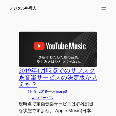
内
デジタル料理人
容
を
ス
キ
ッ
プ
2019年1月時点でのサブスク
系音楽サービスの決定版が見
えた？
—
1月 9, 2019
by
manji6
in
webサービス
現時点で定額音楽サービスは群雄割拠
な状態ですよね。 Apple Music(日本…