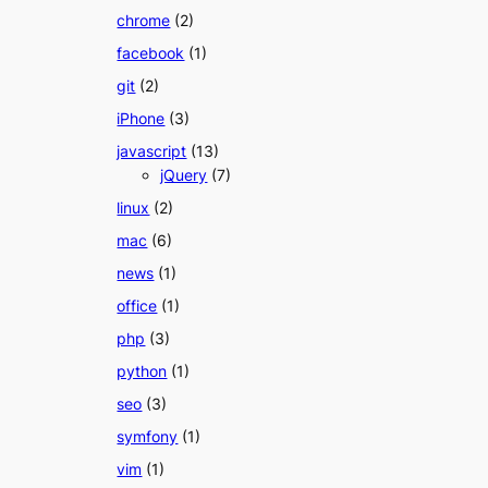
chrome
(2)
facebook
(1)
git
(2)
iPhone
(3)
javascript
(13)
jQuery
(7)
linux
(2)
mac
(6)
news
(1)
office
(1)
php
(3)
python
(1)
seo
(3)
symfony
(1)
vim
(1)