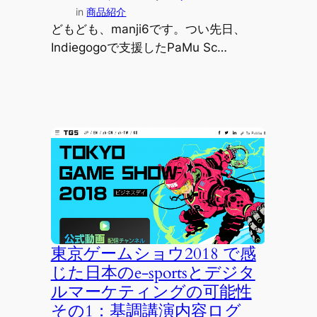
in
商品紹介
どもども、manji6です。つい先日、
Indiegogoで支援したPaMu Sc…
東京ゲームショウ2018 で感
じた日本のe-sportsとデジタ
ルマーケティングの可能性
その1：基調講演内容ログ