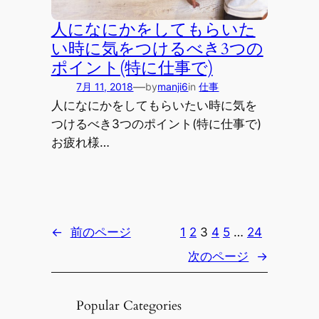
人になにかをしてもらいた
い時に気をつけるべき3つの
ポイント(特に仕事で)
—
7月 11, 2018
by
manji6
in
仕事
人になにかをしてもらいたい時に気を
つけるべき3つのポイント(特に仕事で)
お疲れ様…
←
前のページ
1
2
3
4
5
…
24
次のページ
→
Popular Categories