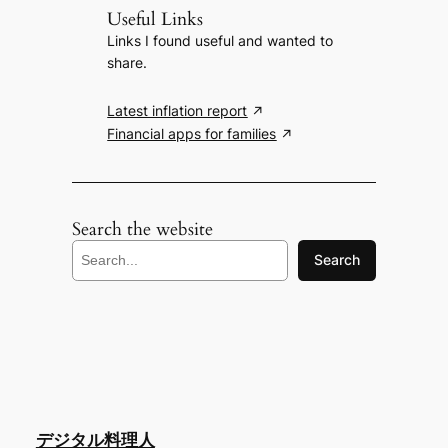
Useful Links
Links I found useful and wanted to
share.
Latest inflation report
Financial apps for families
Search the website
S
Search
e
a
r
c
h
デジタル料理人