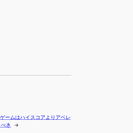
のゲームはハイスコアよりアベレ
うべき
→