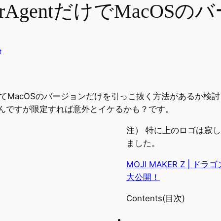
：userAgentだけでMac
t
erAgentを見てMacOSのバージョンだけを引っこ抜く方法がある
なんですが限定すれば意外とイケるかも？です。
注） 特に上のロゴは寂
ました。
MOJI MAKER Z | 
大公開！
Contents(目次)