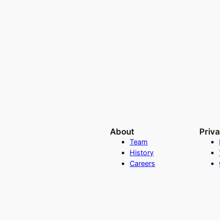
About
Priv
Team
History
Careers