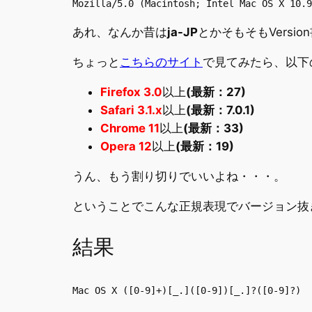
Mozilla/5.0 (Macintosh; Intel Mac OS X 10.9
あれ、なんか昔は
ja-JP
とかそもそもVers
ちょっと
こちらのサイト
で見てみたら、以下
Firefox 3.0
以上
(最新：27)
Safari 3.1.x
以上
(最新：7.0.1)
Chrome 11
以上
(最新：33)
Opera 12
以上
(最新：19)
うん、もう割り切りでいいよね・・・。
ということでこんな正規表現でバージョン抜
結果
Mac OS X ([0-9]+)[_.]([0-9])[_.]?([0-9]?)