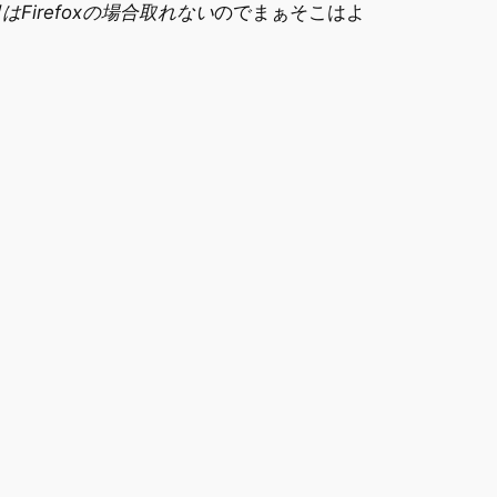
はFirefoxの場合取れない
のでまぁそこはよ