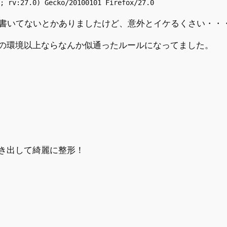
; rv:27.0) Gecko/20100101 Firefox/27.0
ion書いてないとかありましたけど、意外とイケるくさい・・・
の環境以上ならなんか似通ったルールになってました。
き出して綺麗に整形！