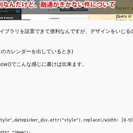
日付選択のライブラリを設置できて便利なんですが、デザインをい
月のカレンダーを出しているとき)
how()でこんな感じに書けば出来ます。
tyle",datepicker_div.attr("style").replace(/width: [0-9]
dth","38em");
