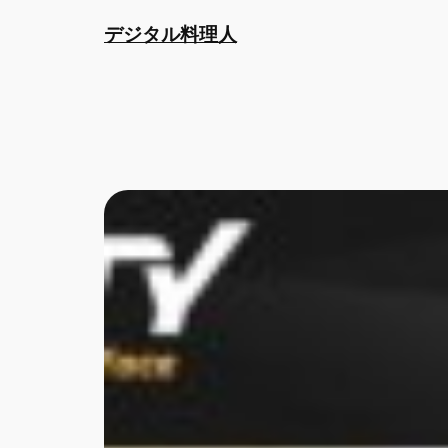
内
デジタル料理人
容
を
ス
キ
ッ
プ