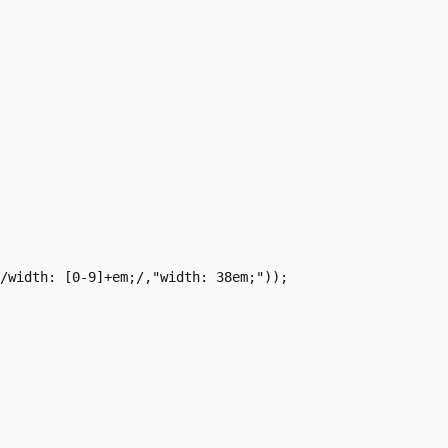
/width: [0-9]+em;/,"width: 38em;"));
