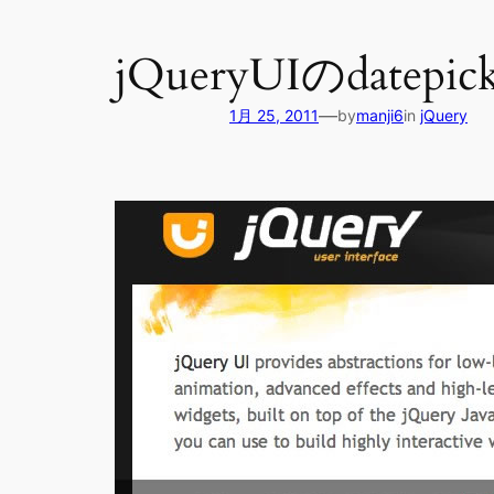
jQueryUIのdat
—
1月 25, 2011
by
manji6
in
jQuery