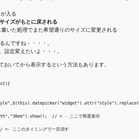
タが入る
走り一旦サイズがもとに戻される
meout()内に書いた処理でまた希望通りのサイズに変更される
なるんですね・・・・。
・。設定変えたいよ・・・。
ておいてから表示するという方法もあります。
st){

yle",$(this).datepicker("widget").attr("style").replace(
width","38em").show();  // < - ここで再度表示

();  // <- ここのタイミングで一旦消す
