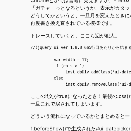
Chromeとかでは普通に見えますが、Firef
「ガチャ」っとなるというか、表示がカタッ
どうしてかというと、一旦月を変えたときに表
再度書き換え直されている模様です。
トレースしていくと、ここら辺が犯人。
//(jquery-ui ver 1.8.8 665行目あたりから始まる
          var width = 17;

          if (cols > 1)

               inst.dpDiv.addClass('ui-date
          else

ここのif文がtrueになったとき！最後の.cs
一旦これで戻されてしまいます。
どういう流れになっているかとまとめるとー
1.beforeShow()で生成された#ui-datep