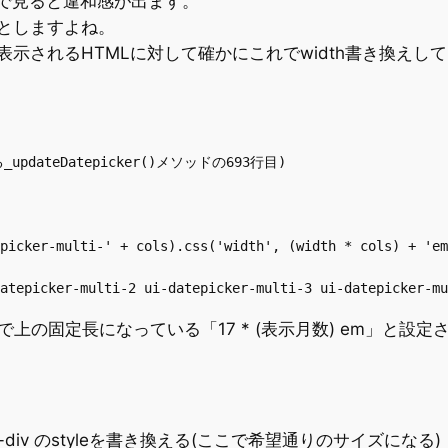
oxで見ると違和感が出ます。
としますよね。
示されるHTMLに対して確かにこれでwidth書き換えし
_updateDatepicker()メソッドの693行目)

picker-multi-' + cols).css('width', (width * cols) + 'em
s()で上の固定長になっている「17 * (表示月数) em」と
icker-div のstyleを書き換える(ここで希望通りのサイズになる)