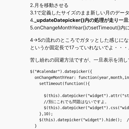
2.月を移動させる
3.1で定義したサイズのまま新しい月のデー
4.
_updateDatepicker()内の処理が
5.onChangeMonthYear()のsetTi
4->5の流れのところでガタッとした感じに
というか固定長で17っていれないでよ・・
苦し紛れの回避方法ですが、一旦表示を消し
$("#calendar").datepicker({

  onChangeMonthYear: function(year,month,in
    setTimeout(function(){

      $(this).datepicker("widget").attr("st
      //別にこれでも問題はないですよ。

      $(this).datepicker("widget").css("
    },10);

    $(this).datepicker("widget").hide
  }
