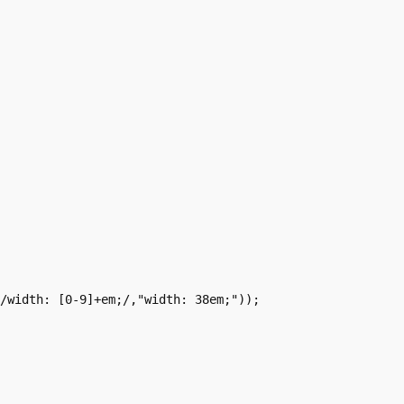
/width: [0-9]+em;/,"width: 38em;"));
