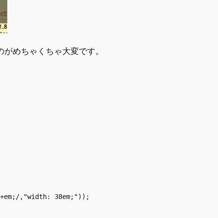
じるのがめちゃくちゃ大変です。
+em;/,"width: 38em;"));
