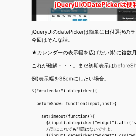
jQueryUIのdatePickerは簡単に
今回はそんな話。
★カレンダーの表示幅を広げたい(特に複数
これが難解・・・。まだ初期表示はbeforeS
例)表示幅を38emにしたい場合。
$("#calendar").datepicker({

  beforeShow: function(input,inst){

    setTimeout(function(){

      $(input).datepicker("widget").attr("s
      //別にこれでも問題はないですよ。

      $(input).datepicker("widget").css("wi