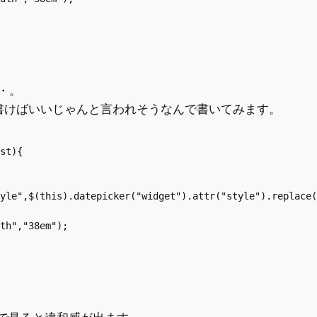
・。
r()で書けばいいじゃんと言われそうなんで書いてみます。
st){

yle",$(this).datepicker("widget").attr("style").replace(
th","38em");
