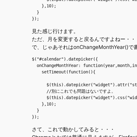
    },10);

  }

見た感じ行けます。
ただ、月を変更すると戻るんですよねー・・
で、じゃあそれはonChangeMonthYea
$("#calendar").datepicker({

  onChangeMonthYear: function(year,month,in
    setTimeout(function(){

      $(this).datepicker("widget").attr("st
      //別にこれでも問題はないですよ。

      $(this).datepicker("widget").css("wid
    },10);

  }

さて、これで動かしてみると・・・